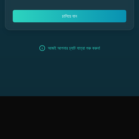
চালিয়ে যান
আজই আপনার চ্যাট যাত্রা শুরু করুন!
সেবার শর্তাবলী
গোপনীয়তা নীতি
সাহায্য কেন্দ্র
প্রশ্নোত্তর
©
2026
ChitChat. সর্বস্বত্ব সংরক্ষিত।